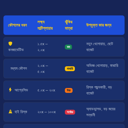
লক্ষ্য
ঝুঁকির
কৌশলের ধরন
উপযুক্ত কার জন্য
মাল্টিপ্লায়ার
মাত্রা
১.৫x –
নতুন খেলোয়াড়, ছোট
কম
কনজার্ভেটিভ
২.০x
বাজেট
২.০x –
অভিজ্ঞ খেলোয়াড়, মাঝারি
মধ্যম কৌশল
মাঝারি
৫.০x
বাজেট
রিস্ক পছন্দকারী, বড়
আগ্রেসিভ
৫.০x – ২০x
উচ্চ
বাজেট
অ্যাডভান্সড, বড় জয়ের
হাই রিস্ক
২০x – ১০০x
সর্বোচ্চ
সন্ধানী