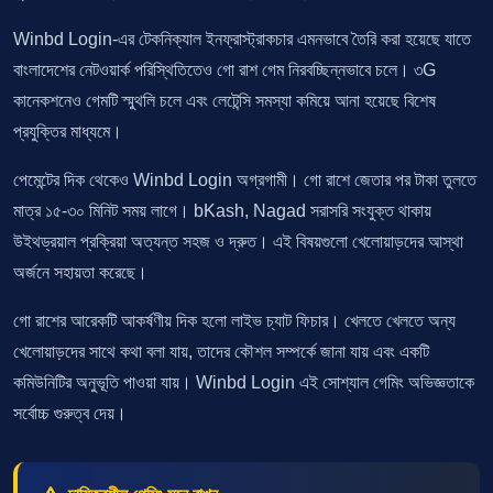
Winbd Login-এর টেকনিক্যাল ইনফ্রাস্ট্রাকচার এমনভাবে তৈরি করা হয়েছে যাতে
বাংলাদেশের নেটওয়ার্ক পরিস্থিতিতেও গো রাশ গেম নিরবচ্ছিন্নভাবে চলে। ৩G
কানেকশনেও গেমটি স্মুথলি চলে এবং লেটেন্সি সমস্যা কমিয়ে আনা হয়েছে বিশেষ
প্রযুক্তির মাধ্যমে।
পেমেন্টের দিক থেকেও Winbd Login অগ্রগামী। গো রাশে জেতার পর টাকা তুলতে
মাত্র ১৫-৩০ মিনিট সময় লাগে। bKash, Nagad সরাসরি সংযুক্ত থাকায়
উইথড্রয়াল প্রক্রিয়া অত্যন্ত সহজ ও দ্রুত। এই বিষয়গুলো খেলোয়াড়দের আস্থা
অর্জনে সহায়তা করেছে।
গো রাশের আরেকটি আকর্ষণীয় দিক হলো লাইভ চ্যাট ফিচার। খেলতে খেলতে অন্য
খেলোয়াড়দের সাথে কথা বলা যায়, তাদের কৌশল সম্পর্কে জানা যায় এবং একটি
কমিউনিটির অনুভূতি পাওয়া যায়। Winbd Login এই সোশ্যাল গেমিং অভিজ্ঞতাকে
সর্বোচ্চ গুরুত্ব দেয়।