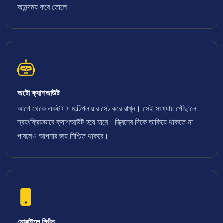
আনন্দময় করে তোলে।
অটো ক্যাশআউট
আগে থেকে একট া মাল্টিপ্লায়ার সেট করে রাখুন। সেই সংখ্যায় পৌঁছালে
স্বয়ংক্রিয়ভাবে ক্যাশআউট হয়ে যাবে। স্ক্রিনের দিকে তাকিয়ে থাকতে না
পারলেও আপনার জয় নিশ্চিত থাকবে।
মোবাইলে নিখুঁত