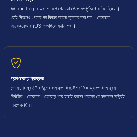
Winbd Login-এর গো রাশ গেম মোবাইলে সম্পূর্ণরূপে অপ্টিমাইজড।
ছোট স্ক্রিনেও গেমের সব ফিচার সহজে ব্যবহার করা যায়। যেকোনো
অ্যান্ড্রয়েড বা iOS ডিভাইসে সমান মজা।
প্রমাণযোগ্য ন্যায্যতা
গো রাশের প্রতিটি রাউন্ডের ফলাফল ক্রিপ্টোগ্রাফিক অ্যালগরিদম দ্বারা
নির্ধারিত। যেকোনো খেলোয়াড় পরে যাচাই করতে পারবেন যে ফলাফল সত্যিই
নিরপেক্ষ ছিল।