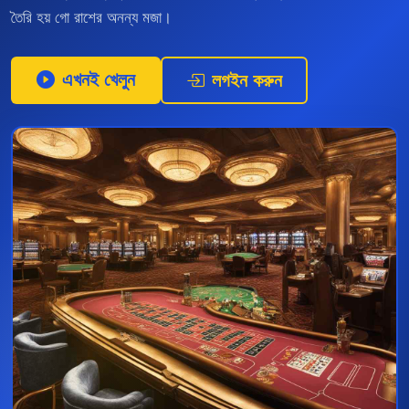
তৈরি হয় গো রাশের অনন্য মজা।
এখনই খেলুন
লগইন করুন