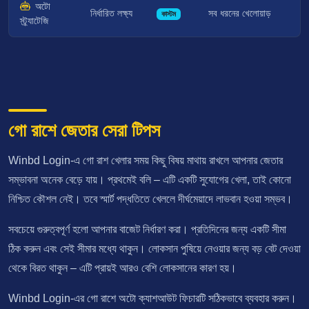
অটো
নির্ধারিত লক্ষ্য
সব ধরনের খেলোয়াড়
কাস্টম
স্ট্র্যাটেজি
গো রাশে জেতার সেরা টিপস
Winbd Login-এ গো রাশ খেলার সময় কিছু বিষয় মাথায় রাখলে আপনার জেতার
সম্ভাবনা অনেক বেড়ে যায়। প্রথমেই বলি – এটি একটি সুযোগের খেলা, তাই কোনো
নিশ্চিত কৌশল নেই। তবে স্মার্ট পদ্ধতিতে খেললে দীর্ঘমেয়াদে লাভবান হওয়া সম্ভব।
সবচেয়ে গুরুত্বপূর্ণ হলো আপনার বাজেট নির্ধারণ করা। প্রতিদিনের জন্য একটি সীমা
ঠিক করুন এবং সেই সীমার মধ্যে থাকুন। লোকসান পুষিয়ে নেওয়ার জন্য বড় বেট দেওয়া
থেকে বিরত থাকুন – এটি প্রায়ই আরও বেশি লোকসানের কারণ হয়।
Winbd Login-এর গো রাশে অটো ক্যাশআউট ফিচারটি সঠিকভাবে ব্যবহার করুন।