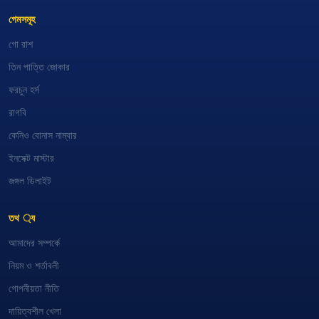
গেমসমূহ
গো রাশ
তিন পাত্তি জোকার
ফরচুন হর্স
রাগবি
কেনিও বোনাস নাম্বার
ইনসেক্ট মাস্টার
জঙ্গল ডিলাইট
তথ ্য
আমাদের সম্পর্কে
নিয়ম ও শর্তাবলী
গোপনীয়তা নীতি
দায়িত্বশীল খেলা