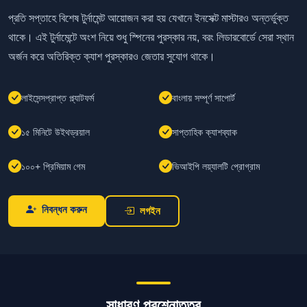
প্রতি সপ্তাহে বিশেষ টুর্নামেন্ট আয়োজন করা হয় যেখানে ইনসেক্ট মাস্টারও অন্তর্ভুক্ত
থাকে। এই টুর্নামেন্টে অংশ নিয়ে শুধু স্পিনের পুরস্কার নয়, বরং লিডারবোর্ডে সেরা স্থান
অর্জন করে অতিরিক্ত ক্যাশ পুরস্কারও জেতার সুযোগ থাকে।
লাইসেন্সপ্রাপ্ত প্ল্যাটফর্ম
বাংলায় সম্পূর্ণ সাপোর্ট
১৫ মিনিটে উইথড্রয়াল
সাপ্তাহিক ক্যাশব্যাক
১০০+ প্রিমিয়াম গেম
ভিআইপি লয়্যালটি প্রোগ্রাম
নিবন্ধন করুন
লগইন
সাধারণ প্রশ্নোত্তর