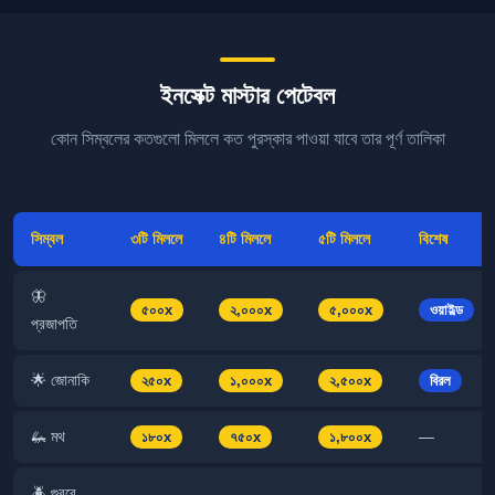
ইনসেক্ট মাস্টার পেটেবল
কোন সিম্বলের কতগুলো মিললে কত পুরস্কার পাওয়া যাবে তার পূর্ণ তালিকা
সিম্বল
৩টি মিললে
৪টি মিললে
৫টি মিললে
বিশেষ
🦋
৫০০x
২,০০০x
৫,০০০x
ওয়াইল্ড
প্রজাপতি
🌟 জোনাকি
২৫০x
১,০০০x
২,৫০০x
বিরল
🦗 মথ
—
১৮০x
৭৫০x
১,৮০০x
🪲 গুবরে