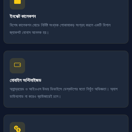
ইনসেক্ট কালেকশন
বিশেষ কালেকশন মোডে নির্দিষ্ট সংখ্যক পোকামাকড় সংগ্রহ করলে একটি বিশাল
জ্যাকপট বোনাস আনলক হয়।
মোবাইল অপ্টিমাইজড
অ্যান্ড্রয়েড ও আইওএস উভয় ডিভাইসে ডেস্কটপের মতো নিখুঁত অভিজ্ঞতা। অ্যাপ
ডাউনলোড না করেও ব্রাউজারেই চলে।