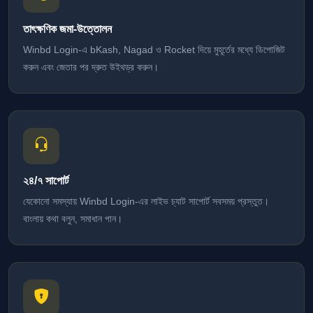
তাৎক্ষণিক জমা-উত্তোলন
Winbd Login-এ bKash, Nagad ও Rocket দিয়ে মুহূর্তের মধ্যে ডিপোজিট
করুন এবং জেতার পর দ্রুত উইথড্র করুন।
২৪/৭ সাপোর্ট
যেকোনো সমস্যায় Winbd Login-এর লাইভ চ্যাট সাপোর্ট সবসময় প্রস্তুত।
বাংলায় কথা বলুন, সমাধান পান।