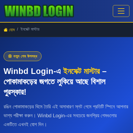
ইনসেক্ট মাস্টার
হোম
🦋 নতুন গেম উপলব্ধ
Winbd Login-এ
ইনসেক্ট মাস্টার
–
পোকামাকড়ের জগতে লুকিয়ে আছে বিশাল
পুরস্কার!
রঙিন পোকামাকড়ের থিমে তৈরি এই অসাধারণ স্লট গেমে প্রতিটি স্পিনে আপনার
ভাগ্য পরীক্ষা করুন। Winbd Login-এর সবচেয়ে জনপ্রিয় গেমগুলোর
একটিতে এখনই যোগ দিন।