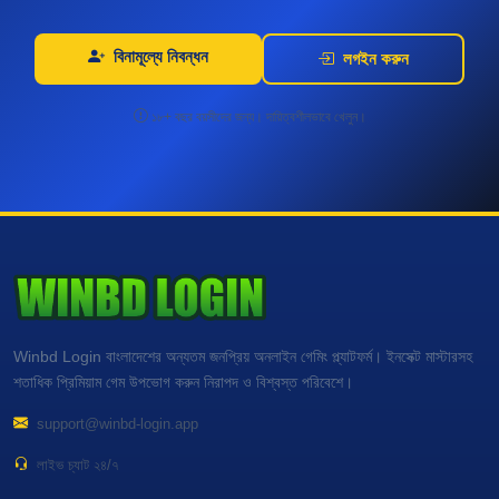
বিনামূল্যে নিবন্ধন
লগইন করুন
১৮+ বছর বয়সীদের জন্য। দায়িত্বশীলভাবে খেলুন।
Winbd Login বাংলাদেশের অন্যতম জনপ্রিয় অনলাইন গেমিং প্ল্যাটফর্ম। ইনসেক্ট মাস্টারসহ
শতাধিক প্রিমিয়াম গেম উপভোগ করুন নিরাপদ ও বিশ্বস্ত পরিবেশে।
support@winbd-login.app
লাইভ চ্যাট ২৪/৭