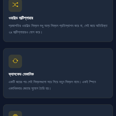
ওয়াইল্ড মাল্টিপ্লায়ার
প্রজাপতির ওয়াইল্ড সিম্বল শুধু অন্য সিম্বল প্রতিস্থাপন করে না, সেই জয়ে অতিরিক্ত
২x মাল্টিপ্লায়ারও যোগ করে।
ক্যাসকেড মেকানিক
একটি জয়ের পর সেই সিম্বলগুলো সরে গিয়ে নতুন সিম্বল নামে। একই স্পিনে
একাধিকবার জেতার সুযোগ তৈরি হয়।