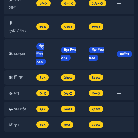
—
১২০x
৫০০x
১,২০০x
পোকা
🐛
—
৮০x
৩২০x
৮০০x
ক্যাটারপিলার
ফ্রি
ফ্রি স্পিন
ফ্রি স্পিন
🕷️ মাকড়সা
স্পিন
স্ক্যাটার
×১৫
×২০
×১০
🐜 পিঁপড়া
—
৪০x
১৬০x
৪০০x
🦟 মশা
—
৩০x
১২০x
৩০০x
🦗 ঘাসফড়িং
—
২৫x
১০০x
২৫০x
🌸 ফুল
—
১৫x
৬০x
১৫০x