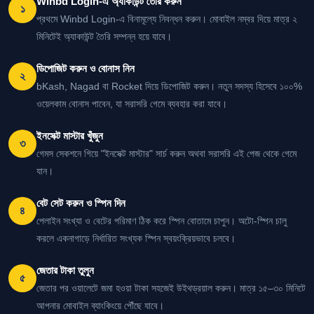
Winbd Login-এ অ্যাকাউন্ট তৈরি করুন
১
প্রথমে Winbd Login-এ বিনামূল্যে নিবন্ধন করুন। মোবাইল নম্বর দিয়ে মাত্র ২
মিনিটেই অ্যাকাউন্ট তৈরি সম্পন্ন হয়ে যাবে।
ডিপোজিট করুন ও বোনাস নিন
২
bKash, Nagad বা Rocket দিয়ে ডিপোজিট করুন। নতুন সদস্য হিসেবে ১০০%
ওয়েলকাম বোনাস পাবেন, যা সরাসরি গেমে ব্যবহার করা যাবে।
ইনসেক্ট মাস্টার খুঁজুন
৩
গেমস সেকশনে গিয়ে "ইনসেক্ট মাস্টার" সার্চ করুন অথবা সরাসরি এই পেজ থেকে গেমে
যান।
বেট সেট করুন ও স্পিন দিন
৪
পেলাইন সংখ্যা ও বেটের পরিমাণ ঠিক করে স্পিন বোতামে চাপুন। অটো-স্পিন চালু
করলে একনাগাড়ে নির্ধারিত সংখ্যক স্পিন স্বয়ংক্রিয়ভাবে চলবে।
জেতার টাকা তুলুন
৫
জেতার পর ওয়ালেটে জমা হওয়া টাকা সহজেই উইথড্রয়াল করুন। মাত্র ১৫–৩০ মিনিটে
আপনার মোবাইল ব্যাংকিংয়ে পৌঁছে যাবে।