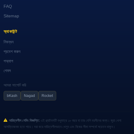
FAQ
Sitemap
অ্যাকাউন্ট
নিবন্ধন
প্রবেশ করুন
পঅ্যাপ
গেমস
আমরা সাপোর্ট করি
bKash
Nagad
Rocket
দায়িত্বশীল গেমিং বিজ্ঞপ্তি:
এই প্ল্যাটফর্মটি শুধুমাত্র ১৮ বছর বা তার বেশি বয়সীদের জন্য। জুয়া খেলা
আসক্তিজনক হতে পারে। দয়া করে দায়িত্বশীলভাবে খেলুন এবং নিজের সীমা সম্পর্কে সচেতন থাকুন।